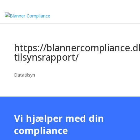
https://blannercompliance.d
tilsynsrapport/
Datatilsyn
Vi hjælper med din
compliance