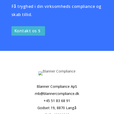
Få tryghed i din virksomheds compliance og
skab tillid.
Kontakt os
Blanner Compliance ApS
mb@blannercompliance.dk
+45 51 83 68 91
Godset 19, 8870 Langå